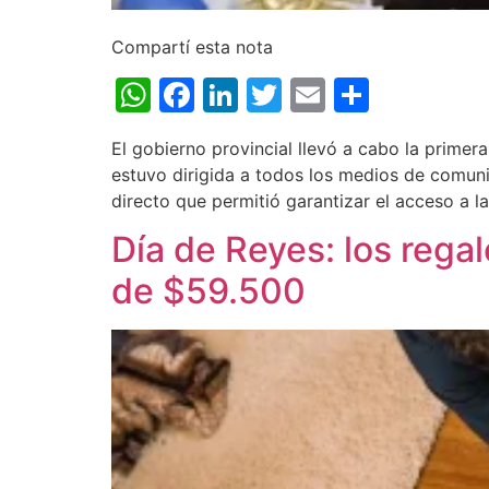
Compartí esta nota
WhatsApp
Facebook
LinkedIn
Twitter
Email
Share
El gobierno provincial llevó a cabo la prime
estuvo dirigida a todos los medios de comuni
directo que permitió garantizar el acceso a la
Día de Reyes: los reg
de $59.500