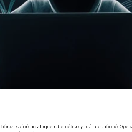
tificial sufrió un ataque cibernético y así lo confirmó Open