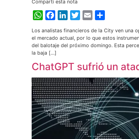
Compartí esta nota
WhatsApp
Facebook
LinkedIn
Twitter
Email
Share
Los analistas financieros de la City ven una
el mercado actual, por lo que estos instrume
del balotaje del próximo domingo. Esta perce
la baja […]
ChatGPT sufrió un ata