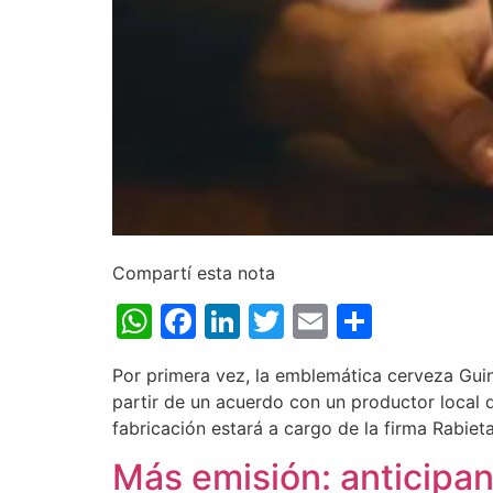
Compartí esta nota
WhatsApp
Facebook
LinkedIn
Twitter
Email
Share
Por primera vez, la emblemática cerveza Guin
partir de un acuerdo con un productor local 
fabricación estará a cargo de la firma Rabiet
Más emisión: anticipan