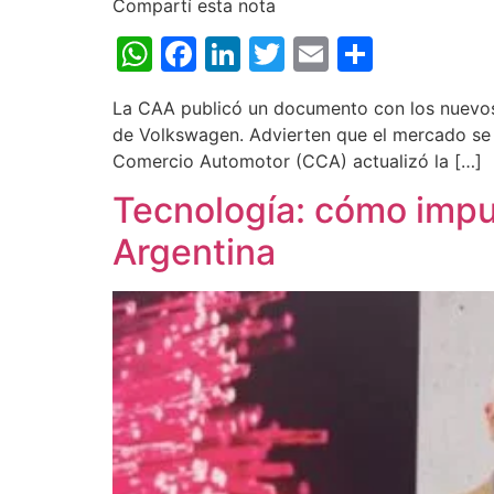
Compartí esta nota
WhatsApp
Facebook
LinkedIn
Twitter
Email
Share
La CAA publicó un documento con los nuevos 
de Volkswagen. Advierten que el mercado se 
Comercio Automotor (CCA) actualizó la […]
Tecnología: cómo impuls
Argentina