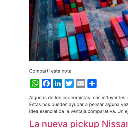
Compartí esta nota
WhatsApp
Facebook
LinkedIn
Twitter
Email
Share
Algunos de los economistas más influyentes d
Éstas nos pueden ayudar a pensar alguna vez u
idea esencial de la ventaja comparativa. Un 
La nueva pickup Nissan